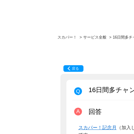
スカパー！
>
サービス全般
>
16日間多
戻る
16日間多チ
回答
スカパー！記念月
（加入