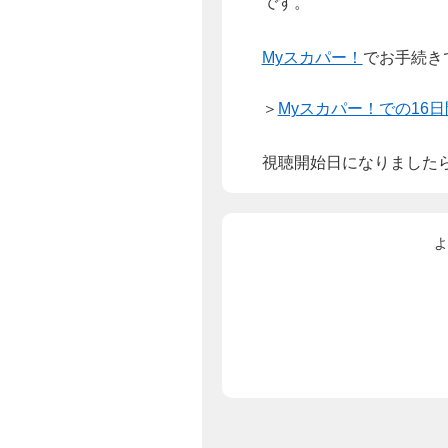
です。
Myスカパー！
でお手続き
＞
Myスカパー！での16
視聴開始日になりました
よ