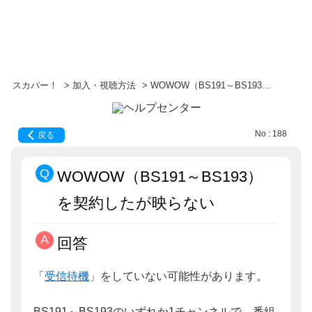
スカパー！
>
加入・視聴方法
>
WOWOW（BS191～BS193...
No : 188
戻る
WOWOW（BS191～BS193）
を契約したが映らない
回答
「
受信待機
」をしていない可能性があります。
BS191～BS193のいずれか1チャンネルで、番組