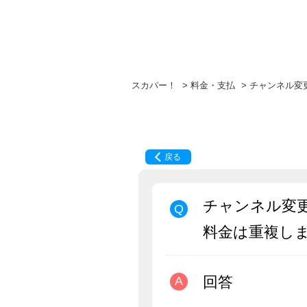
スカパー！
>
料金・支払
>
チャンネル変
戻る
チャンネル変
料金は重複し
回答