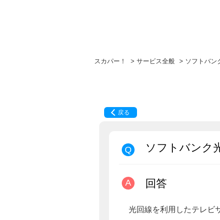
スカパー！
>
サービス全般
>
ソフトバン
戻る
ソフトバンク
回答
光回線を利用したテレビ