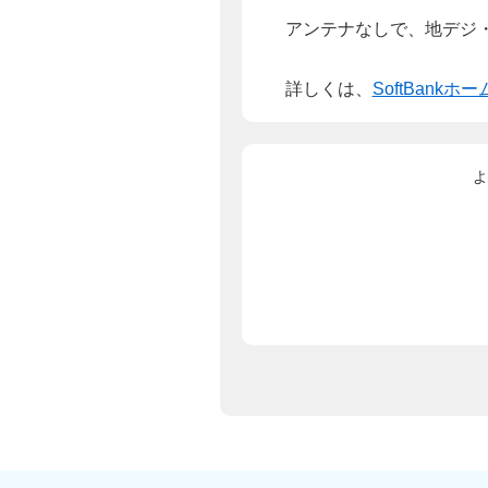
アンテナなしで、地デジ
詳しくは、
SoftBankホ
よ