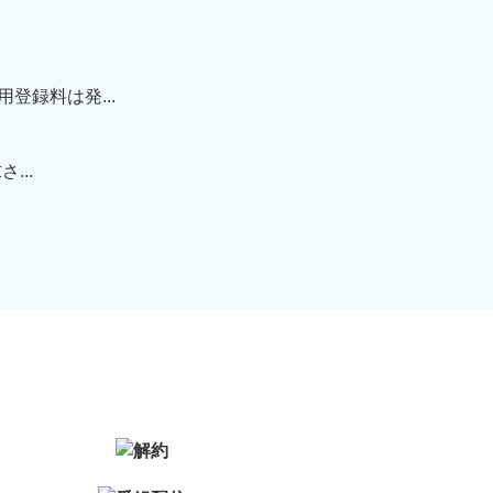
録料は発...
...