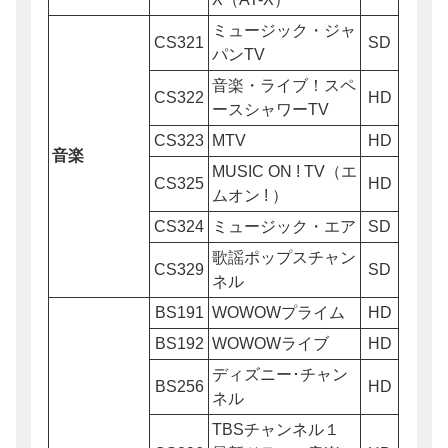
ミュージック・ジャ
CS321
SD
パンTV
音楽・ライブ！スペ
CS322
HD
ースシャワーTV
CS323
MTV
HD
音楽
MUSIC ON ! TV（エ
CS325
HD
ムオン ! ）
CS324
ミュージック・エア
SD
歌謡ポップスチャン
CS329
SD
ネル
BS191
WOWOWプライム
HD
BS192
WOWOWライブ
HD
ディズニー･チャン
BS256
HD
ネル
TBSチャンネル１