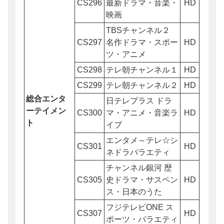
CS296
最新ドラマ・音楽・
HD
映画
TBSチャンネル２
CS297
名作ドラマ・スポー
HD
ツ・アニメ
CS298
テレ朝チャンネル１
HD
CS299
テレ朝チャンネル２
HD
総合エンタ
日テレプラス ドラ
ーテイメン
CS300
マ・アニメ・音楽ラ
HD
ト
イブ
エンタメ～テレ☆シ
CS301
HD
ネドラバラエティ
チャンネル銀河 歴
CS305
史ドラマ・サスペン
HD
ス・日本のうた
フジテレビONE ス
CS307
HD
ポーツ・バラエティ