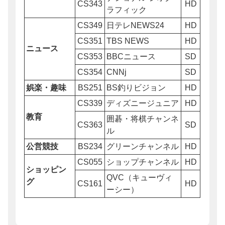
CS343
HD
ラフィック
CS349
日テレNEWS24
HD
CS351
TBS NEWS
HD
ニュース
CS353
BBCニュース
SD
CS354
CNNj
SD
娯楽・趣味
BS251
BS釣りビジョン
HD
CS339
ディズニージュニア
HD
教育
囲碁・将棋チャンネ
CS363
SD
ル
公営競技
BS234
グリーンチャンネル
HD
CS055
ショップチャンネル
HD
ショッピン
QVC（キューヴィ
グ
CS161
HD
ーシー）