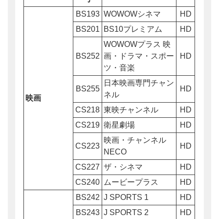
BS193
WOWOWシネマ
HD
BS201
BS10プレミアム
HD
WOWOWプラス 映
BS252
画・ドラマ・スポー
HD
ツ・音楽
日本映画専門チャン
BS255
HD
ネル
映画
CS218
東映チャンネル
HD
CS219
衛星劇場
HD
映画・チャンネル
CS223
HD
NECO
CS227
ザ・シネマ
HD
CS240
ムービープラス
HD
BS242
J SPORTS 1
HD
BS243
J SPORTS 2
HD