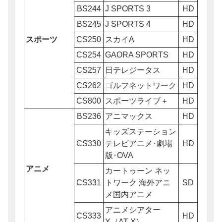
BS244
J SPORTS 3
HD
BS245
J SPORTS 4
HD
スポーツ
CS250
スカイA
HD
CS254
GAORA SPORTS
HD
CS257
日テレジータス
HD
CS262
ゴルフネットワーク
HD
CS800
スポーツライブ＋
HD
BS236
アニマックス
HD
キッズステーション
CS330
テレビアニメ･劇場
HD
版･OVA
アニメ
カートゥーン ネッ
CS331
トワーク 海外アニ
SD
メ国内アニメ
アニメシアター
CS333
HD
X（AT-X）