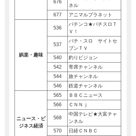
676
ネル
677
アニマルプラネット
パチンコ★パチスロＴ
536
Ｖ！
パチ・スロ サイトセ
537
ブンＴＶ
娯楽・趣味
540
釣りビジョン
542
寄席チャンネル
544
旅チャンネル
546
鉄道チャンネル
565
ＢＢＣニュース
566
ＣＮＮｊ
中国テレビ★大富チャ
568
ニュース・ビ
ンネル
ジネス経済
570
日経ＣＮＢＣ