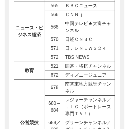
565
ＢＢＣニュース
566
ＣＮＮｊ
中国テレビ★大富チャ
568
ニュース・ビ
ンネル
ジネス経済
570
日経ＣＮＢＣ
571
日テレＮＥＷＳ２４
572
TBS NEWS
521
囲碁・将棋チャンネル
教育
672
ディズニージュニア
南関東地方競馬チャン
678
ネル
レジャーチャンネル／
680～
ＪＬＣ（ボートレース
684
専門ＴＶ！）
公営競技
688／
グリーンチャンネル／