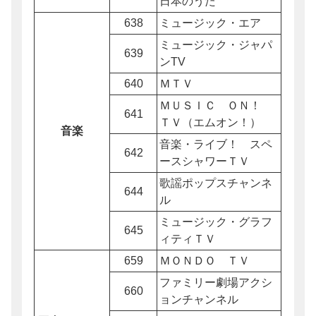
日本のうた
638
ミュージック・エア
ミュージック・ジャパ
639
ンTV
640
ＭＴＶ
ＭＵＳＩＣ ＯＮ！
641
ＴＶ（エムオン！）
音楽
音楽・ライブ！ スペ
642
ースシャワーＴＶ
歌謡ポップスチャンネ
644
ル
ミュージック・グラフ
645
ィティＴＶ
659
ＭＯＮＤＯ ＴＶ
ファミリー劇場アクシ
660
ョンチャンネル