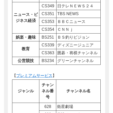
CS349
日テレＮＥＷＳ２４
CS351
TBS NEWS
ニュース・ビ
ジネス経済
CS353
ＢＢＣニュース
CS354
ＣＮＮｊ
娯楽・趣味
BS251
ＢＳ釣りビジョン
CS339
ディズニージュニア
教育
CS363
囲碁・将棋チャンネル
公営競技
BS234
グリーンチャンネル
【
プレミアムサービス
】
チャン
ネル番
チャンネル名
ジャンル
号
628
衛星劇場