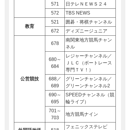
571
日テレＮＥＷＳ２４
572
TBS NEWS
521
囲碁・将棋チャンネル
教育
672
ディズニージュニア
南関東地方競馬チャン
678
ネル
レジャーチャンネル／
680～
ＪＬＣ（ボートレース
684
専門ＴＶ！）
公営競技
688／
グリーンチャンネル／
689
グリーンチャンネル2
690～
SPEEDチャンネル（競
695
輪ライブ）
701～
地方競馬ナイン
703
フェニックステレビ