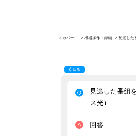
スカパー！
>
機器操作・録画
>
見逃した
戻る
見逃した番組
ス光）
回答