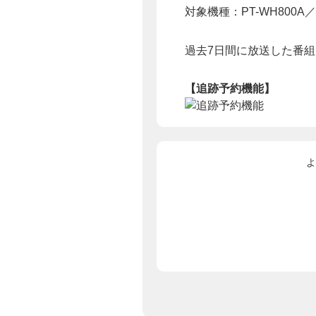
対象機種：PT-WH800A／P
過去7日間に放送した番
【追跡予約機能】
よ