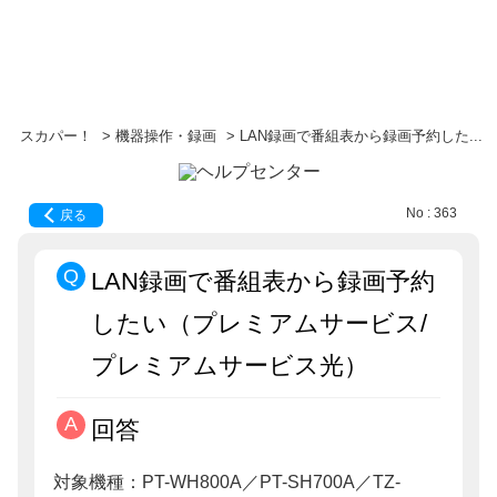
スカパー！
>
機器操作・録画
>
LAN録画で番組表から録画予約した...
No : 363
戻る
LAN録画で番組表から録画予約
したい（プレミアムサービス/
プレミアムサービス光）
回答
対象機種：PT-WH800A／PT-SH700A／TZ-