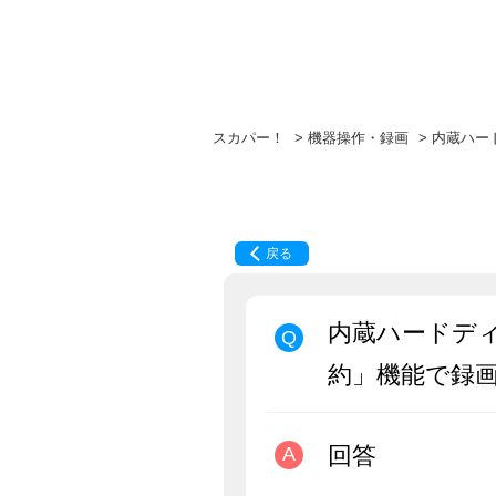
スカパー！
>
機器操作・録画
>
内蔵ハー
戻る
内蔵ハードデ
約」機能で録
回答