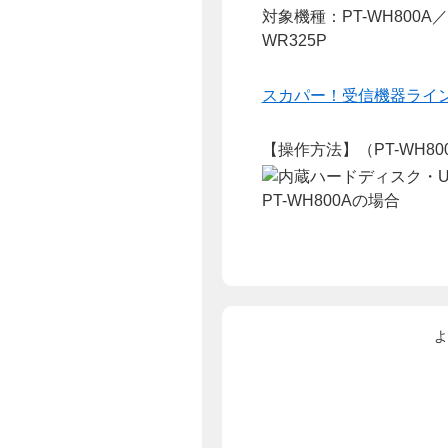
対象機種：PT-WH800A／PT
WR325P
スカパー！受信機器ライ
【操作方法】（PT-WH800
よ