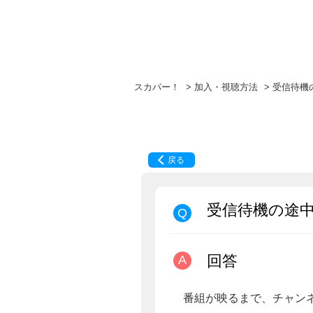
スカパー！
>
加入・視聴方法
>
受信待機
戻る
受信待機の途
回答
番組が映るまで、チャン