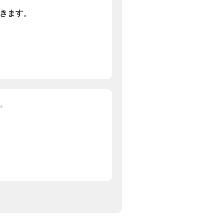
きます
。
。