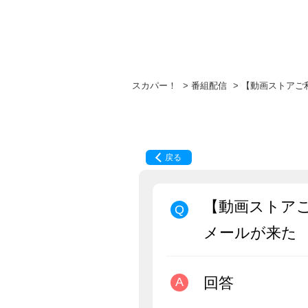
スカパー！
>
番組配信
>
【動画ストアご
戻る
【動画ストア
メールが来た
回答