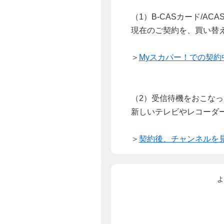
（1）B-CASカード/A
現在のご契約を、買い替え
＞
Myスカパー！での契
（2）受信待機をおこな
新しいテレビやレコーダ
＞
契約後、チャンネルを
よ