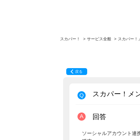
スカパー！
>
サービス全般
>
スカパー！
戻る
スカパー！メ
回答
ソーシャルアカウント連携