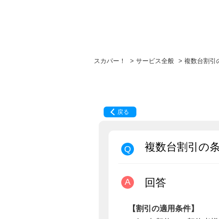
スカパー！
>
サービス全般
>
複数台割引
戻る
複数台割引の
回答
【割引の適用条件】