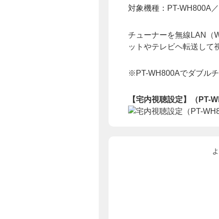
対象機種：PT-WH800A／T
チューナーを無線LAN（
ットやテレビヘ転送して
※PT-WH800Aでダ
【宅内視聴設定】（PT-W
よ