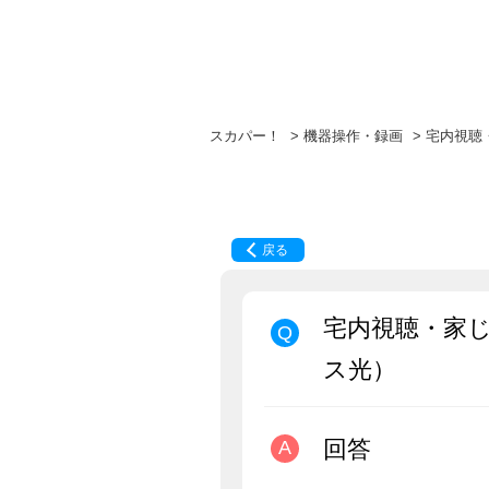
スカパー！
>
機器操作・録画
>
宅内視聴
戻る
宅内視聴・家
ス光）
回答