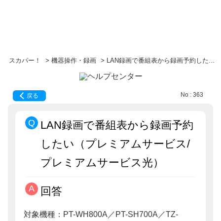
スカパー！
>
機器操作・録画
>
LAN録画で番組表から録画予約した...
No : 363
戻る
LAN録画で番組表から録画予約
したい（プレミアムサービス/
プレミアムサービス光）
回答
対象機種：PT-WH800A／PT-SH700A／TZ-