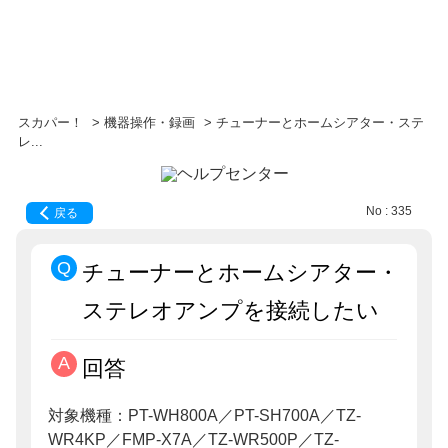
スカパー！
>
機器操作・録画
>
チューナーとホームシアター・ステ
レ...
No : 335
戻る
チューナーとホームシアター・
ステレオアンプを接続したい
回答
対象機種：PT-WH800A／PT-SH700A／TZ-
WR4KP／FMP-X7A／TZ-WR500P／TZ-