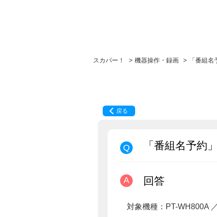
スカパー！
>
機器操作・録画
>
「番組名
戻る
「番組名予約
回答
対象機種：PT-WH800A ／