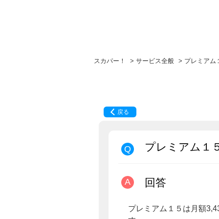
スカパー！
>
サービス全般
>
プレミアム
戻る
プレミアム１
回答
プレミアム１５は月額3,