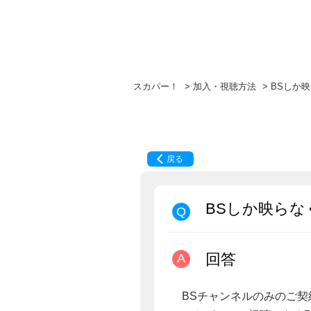
スカパー！
>
加入・視聴方法
>
BSしか
戻る
BSしか映ら
回答
BSチャンネルのみのご契