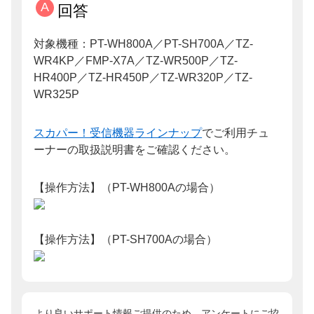
回答
対象機種：PT-WH800A／PT-SH700A／TZ-
WR4KP／FMP-X7A／TZ-WR500P／TZ-
HR400P／TZ-HR450P／TZ-WR320P／TZ-
WR325P
スカパー！受信機器ラインナップ
でご利用チュ
ーナーの取扱説明書をご確認ください。
【操作方法】（PT-WH800Aの場合）
【操作方法】（PT-SH700Aの場合）
より良いサポート情報ご提供のため、アンケートにご協